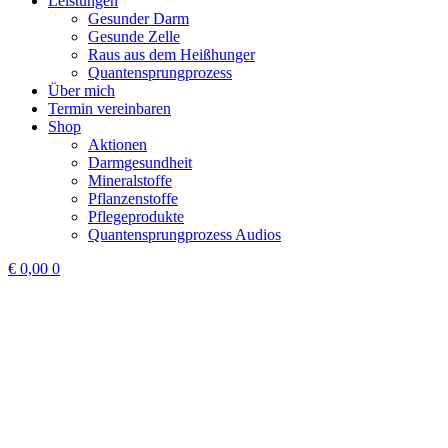
Leistungen
Gesunder Darm
Gesunde Zelle
Raus aus dem Heißhunger
Quantensprungprozess
Über mich
Termin vereinbaren
Shop
Aktionen
Darmgesundheit
Mineralstoffe
Pflanzenstoffe
Pflegeprodukte
Quantensprungprozess Audios
€
0,00
0