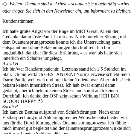
👉
Weitere Themen sind in Arbeit – schauen Sie regelmäßig vorbei
oder tragen Sie sich in den Newsletter ein, um informiert zu bleiben.
Kundenstimmen
Ich hatte große Angst vor der Enge im MRT-Gerät. Allein der
Gedanke daran löste Panik in mir aus. Nach nur einer Sitzung mit
dem Quantensprungprozess konnte ich die Untersuchung ganz
entspannt und ohne Beklemmungen durchführen. Ich bin
unglaublich dankbar für diese Erfahrung – es war, als hätte sich
innerlich ein Schalter umgelegt.
Astrid H.
Ich bin/war Reizdarmpatientin. Letztens stand ich 1,5 Stunden im
Stau. Ich bin wirklich GESTANDEN! Normalerweise schiebt mein
Darm Panik, weil weit und breit keine Toilette war. Aber nichts! Ich
bekam keinen innerlichen Stress. Ich hab zwar einmal daran
gedacht, aber ich bekam keinen Stress und somit auch keinen
Durchfall. Ich denke der QSP zeigt schon Wirkung! ICH BIN
SOOOO HAPPY 🙂
Sarah P.
Ich kam zu Bettina aufgrund von Schlafstörungen. Nach einer
Erstbesprechung und Abklärung meiner Wünsche entschieden wir
uns für die Durchführung eines Quantensprungprozess. Ich fühlte
mich immer gut begleitet und der Quantensprungprozess wirkte sich
positiv auf meine Schlafqualität aus.