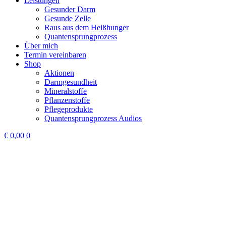
Leistungen
Gesunder Darm
Gesunde Zelle
Raus aus dem Heißhunger
Quantensprungprozess
Über mich
Termin vereinbaren
Shop
Aktionen
Darmgesundheit
Mineralstoffe
Pflanzenstoffe
Pflegeprodukte
Quantensprungprozess Audios
€
0,00
0