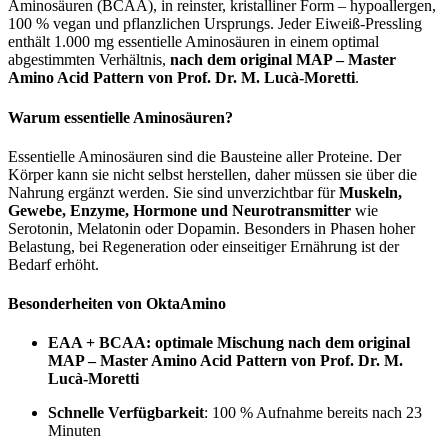
Aminosäuren (BCAA), in reinster, kristalliner Form – hypoallergen,
100 % vegan und pflanzlichen Ursprungs. Jeder Eiweiß-Pressling
enthält 1.000 mg essentielle Aminosäuren in einem optimal
abgestimmten Verhältnis,
nach dem original MAP – Master
Amino Acid Pattern von Prof. Dr. M. Lucà-Moretti
.
Warum essentielle Aminosäuren?
Essentielle Aminosäuren sind die Bausteine aller Proteine. Der
Körper kann sie nicht selbst herstellen, daher müssen sie über die
Nahrung ergänzt werden. Sie sind unverzichtbar für
Muskeln,
Gewebe, Enzyme, Hormone und Neurotransmitter
wie
Serotonin, Melatonin oder Dopamin. Besonders in Phasen hoher
Belastung, bei Regeneration oder einseitiger Ernährung ist der
Bedarf erhöht.
Besonderheiten von OktaAmino
EAA + BCAA: optimale Mischung nach dem original
MAP – Master Amino Acid Pattern von Prof. Dr. M.
Lucà-Moretti
Schnelle Verfügbarkeit
: 100 % Aufnahme bereits nach 23
Minuten