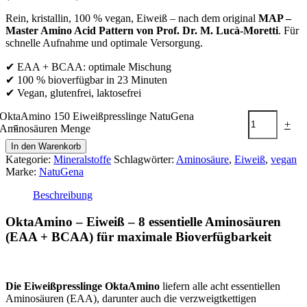
Rein, kristallin, 100 % vegan, Eiweiß – nach dem original
MAP –
Master Amino Acid Pattern von Prof. Dr. M. Lucà-Moretti
. Für
schnelle Aufnahme und optimale Versorgung.
✔ EAA + BCAA: optimale Mischung
✔ 100 % bioverfügbar in 23 Minuten
✔ Vegan, glutenfrei, laktosefrei
OktaAmino 150 Eiweißpresslinge NatuGena
-
+
Aminosäuren Menge
In den Warenkorb
Kategorie:
Mineralstoffe
Schlagwörter:
Aminosäure
,
Eiweiß
,
vegan
Marke:
NatuGena
Beschreibung
OktaAmino – Eiweiß – 8 essentielle Aminosäuren
(EAA + BCAA) für maximale Bioverfügbarkeit
Die Eiweißpresslinge OktaAmino
liefern alle acht essentiellen
Aminosäuren (EAA), darunter auch die verzweigtkettigen