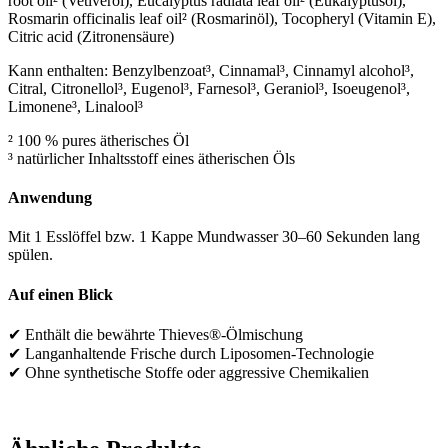
root oil² (Vetiveröl), Eucalyptus radiata leaf oil² (Eukalyptusöl),
Rosmarin officinalis leaf oil² (Rosmarinöl), Tocopheryl (Vitamin E),
Citric acid (Zitronensäure)
Kann enthalten: Benzylbenzoat³, Cinnamal³, Cinnamyl alcohol³,
Citral, Citronellol³, Eugenol³, Farnesol³, Geraniol³, Isoeugenol³,
Limonene³, Linalool³
² 100 % pures ätherisches Öl
³ natürlicher Inhaltsstoff eines ätherischen Öls
Anwendung
Mit 1 Esslöffel bzw. 1 Kappe Mundwasser 30–60 Sekunden lang
spülen.
Auf einen Blick
✔ Enthält die bewährte Thieves®-Ölmischung
✔ Langanhaltende Frische durch Liposomen-Technologie
✔ Ohne synthetische Stoffe oder aggressive Chemikalien