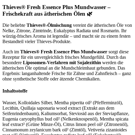
Thieves® Fresh Essence Plus Mundwasser –
Frischekraft aus ätherischen Ölen 🌿
Die beliebte
Thieves®-Ölmischung
vereint die ätherischen Öle von
Nelke, Zitrone, Zimtrinde, Eukalyptus Radiata und Rosmarin. Ihr
würzig-frisches Aroma ist legendär – und macht sie zu einem festen
Bestandteil vieler Thieves-Produkte.
Auch im
Thieves® Fresh Essence Plus Mundwasser
sorgt diese
Rezeptur für ein unvergleichlich frisches Mundgefühl. Durch das
besondere
Liposomen-Verfahren mit Sojalezithin
werden die
ätherischen Öle optimal an die Mundschleimhaut gebunden. Das
Ergebnis: langanhaltende Frische für Zähne und Zahnfleisch – ganz
ohne synthetische Stoffe oder ätzende Chemikalien.
Inhaltsstoffe
Wasser, Kolloidales Silber, Mentha piperita oil² (Pfefferminzöl),
Lecithin, Quillaja saponaria wood extract (Extrakt aus dem
Seifenrindenbaum), Kaliumsorbat, Steviosid aus der Steviapflanze,
Eugenia caryophyllus bud oil² (Nelkenknospenöl), Mentha spicata
leaf extract² (Grüne Minze-Öl), Citrus limon peel oil² (Zitronenöl),
Cinnamonum zeylanicum bark oil² (Zimtöl), Vetiveria zizanioides