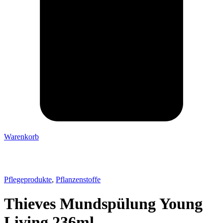
Warenkorb
Pflegeprodukte
,
Pflanzenstoffe
Thieves Mundspülung Young
Living 236ml