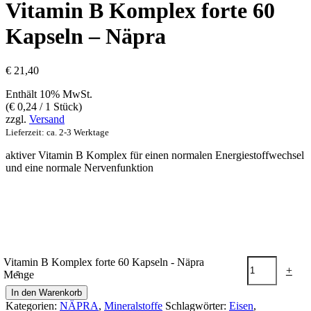
Vitamin B Komplex forte 60
Kapseln – Näpra
€
21,40
Enthält 10% MwSt.
(
€
0,24
/ 1 Stück)
zzgl.
Versand
Lieferzeit: ca. 2-3 Werktage
aktiver Vitamin B Komplex für einen normalen Energiestoffwechsel
und eine normale Nervenfunktion
Vitamin B Komplex forte 60 Kapseln - Näpra
-
+
Menge
In den Warenkorb
Kategorien:
NÄPRA
,
Mineralstoffe
Schlagwörter:
Eisen
,