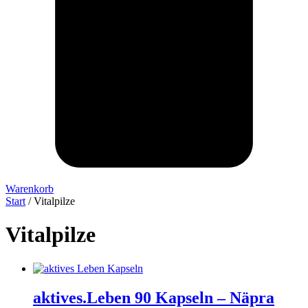
Warenkorb
Start
/ Vitalpilze
Vitalpilze
aktives.Leben 90 Kapseln – Näpra