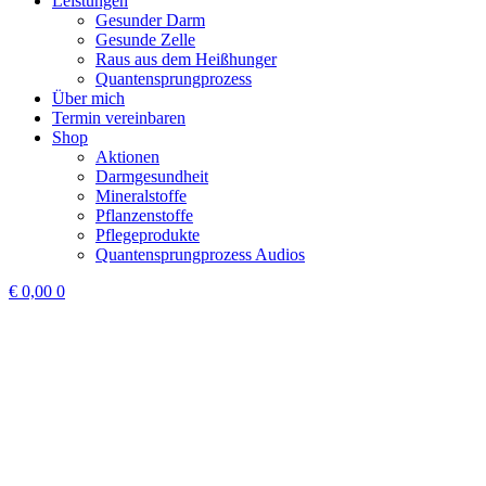
Leistungen
Gesunder Darm
Gesunde Zelle
Raus aus dem Heißhunger
Quantensprungprozess
Über mich
Termin vereinbaren
Shop
Aktionen
Darmgesundheit
Mineralstoffe
Pflanzenstoffe
Pflegeprodukte
Quantensprungprozess Audios
€
0,00
0