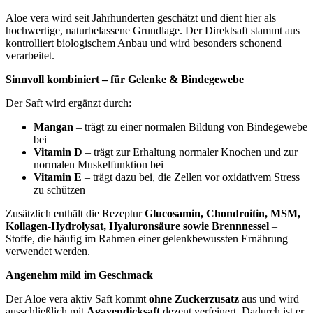
Aloe vera wird seit Jahrhunderten geschätzt und dient hier als
hochwertige, naturbelassene Grundlage. Der Direktsaft stammt aus
kontrolliert biologischem Anbau und wird besonders schonend
verarbeitet.
Sinnvoll kombiniert – für Gelenke & Bindegewebe
Der Saft wird ergänzt durch:
Mangan
– trägt zu einer normalen Bildung von Bindegewebe
bei
Vitamin D
– trägt zur Erhaltung normaler Knochen und zur
normalen Muskelfunktion bei
Vitamin E
– trägt dazu bei, die Zellen vor oxidativem Stress
zu schützen
Zusätzlich enthält die Rezeptur
Glucosamin, Chondroitin, MSM,
Kollagen-Hydrolysat, Hyaluronsäure sowie Brennnessel
–
Stoffe, die häufig im Rahmen einer gelenkbewussten Ernährung
verwendet werden.
Angenehm mild im Geschmack
Der Aloe vera aktiv Saft kommt
ohne Zuckerzusatz
aus und wird
ausschließlich mit
Agavendicksaft
dezent verfeinert. Dadurch ist er