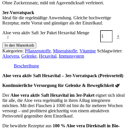
Ohne Zuckerzusatz, mild mit Agavendicksaft verfeinert.
3er-Vorratspack
Ideal für die regelmäßige Anwendung. Gleiche hochwertige
Rezeptur, mehr Vorrat und günstiger als der Einzelkauf.
Aloe vera aktiv Saft 3er Paket Hexavital Menge
-
+
In den Warenkorb
Kategorien:
Pflanzenstoffe
,
Mineralstoffe
,
Vitamine
Schlagwörter:
Aloevera
,
Gelenke
,
Hexavital
,
Immunsystem
Beschreibung
Aloe vera aktiv Saft Hexavital – 3er-Vorratspack (Preisvorteil)
Kontinuierliche Versorgung für Gelenke & Beweglichkeit
🌿
Der
Aloe vera aktiv Saft Hexavital im 3er-Paket
eignet sich ideal
für alle, die Aloe vera regelmäßig in ihren Alltag integrieren
möchten. Mit drei Flaschen à 1000 ml bist du für mehrere Wochen
versorgt – und profitierst gleichzeitig von einem attraktiven
Preisvorteil gegenüber dem Einzelkauf.
Die bewährte Rezeptur aus
100 % Aloe vera Direktsaft in Bio-