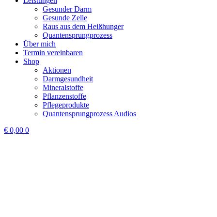
Leistungen
Gesunder Darm
Gesunde Zelle
Raus aus dem Heißhunger
Quantensprungprozess
Über mich
Termin vereinbaren
Shop
Aktionen
Darmgesundheit
Mineralstoffe
Pflanzenstoffe
Pflegeprodukte
Quantensprungprozess Audios
€
0,00
0