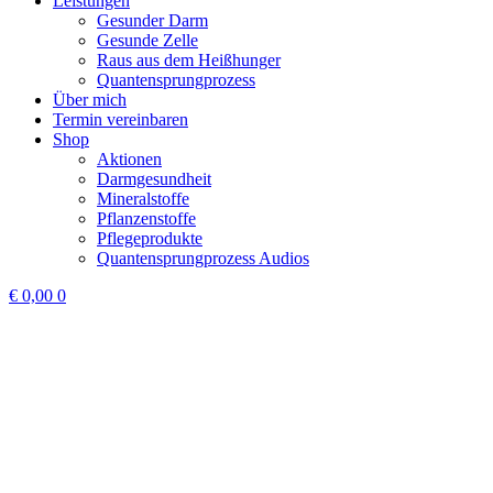
Leistungen
Gesunder Darm
Gesunde Zelle
Raus aus dem Heißhunger
Quantensprungprozess
Über mich
Termin vereinbaren
Shop
Aktionen
Darmgesundheit
Mineralstoffe
Pflanzenstoffe
Pflegeprodukte
Quantensprungprozess Audios
€
0,00
0