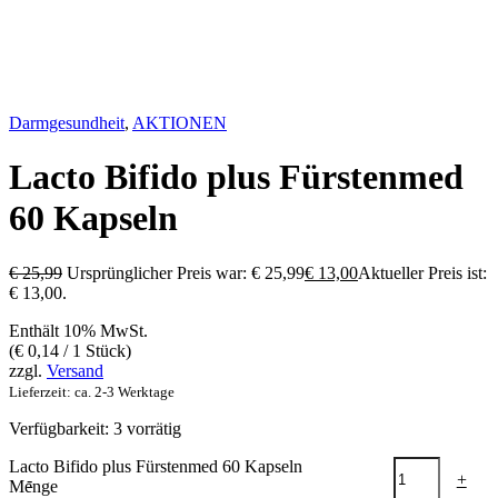
Darmgesundheit
,
AKTIONEN
Lacto Bifido plus Fürstenmed
60 Kapseln
€
25,99
Ursprünglicher Preis war: € 25,99
€
13,00
Aktueller Preis ist:
€ 13,00.
Enthält 10% MwSt.
(
€
0,14
/ 1 Stück)
zzgl.
Versand
Lieferzeit: ca. 2-3 Werktage
Verfügbarkeit:
3 vorrätig
Lacto Bifido plus Fürstenmed 60 Kapseln
-
+
Menge