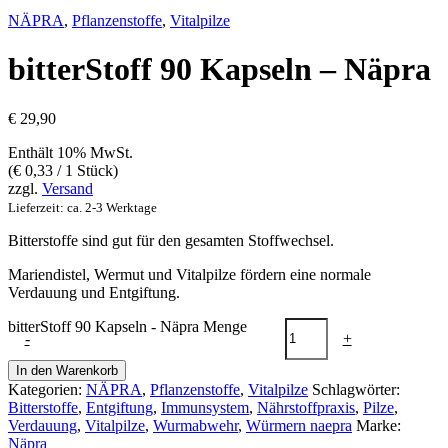
NÄPRA
,
Pflanzenstoffe
,
Vitalpilze
bitterStoff 90 Kapseln – Näpra
€
29,90
Enthält 10% MwSt.
(
€
0,33
/ 1 Stück)
zzgl.
Versand
Lieferzeit: ca. 2-3 Werktage
Bitterstoffe sind gut für den gesamten Stoffwechsel.
Mariendistel, Wermut und Vitalpilze fördern eine normale
Verdauung und Entgiftung.
bitterStoff 90 Kapseln - Näpra Menge
-
+
In den Warenkorb
Kategorien:
NÄPRA
,
Pflanzenstoffe
,
Vitalpilze
Schlagwörter:
Bitterstoffe
,
Entgiftung
,
Immunsystem
,
Nährstoffpraxis
,
Pilze
,
Verdauung
,
Vitalpilze
,
Wurmabwehr
,
Würmern naepra
Marke:
Näpra