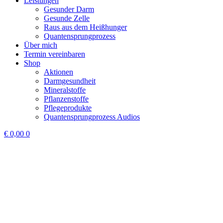
Leistungen
Gesunder Darm
Gesunde Zelle
Raus aus dem Heißhunger
Quantensprungprozess
Über mich
Termin vereinbaren
Shop
Aktionen
Darmgesundheit
Mineralstoffe
Pflanzenstoffe
Pflegeprodukte
Quantensprungprozess Audios
€
0,00
0