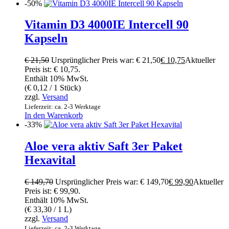
-50%
Vitamin D3 4000IE Intercell 90
Kapseln
€
21,50
Ursprünglicher Preis war: € 21,50
€
10,75
Aktueller
Preis ist: € 10,75.
Enthält 10% MwSt.
(
€
0,12
/ 1 Stück)
zzgl.
Versand
Lieferzeit: ca. 2-3 Werktage
In den Warenkorb
-33%
Aloe vera aktiv Saft 3er Paket
Hexavital
€
149,70
Ursprünglicher Preis war: € 149,70
€
99,90
Aktueller
Preis ist: € 99,90.
Enthält 10% MwSt.
(
€
33,30
/ 1 L)
zzgl.
Versand
Lieferzeit: ca. 2-3 Werktage