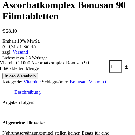
Ascorbatkomplex Bonusan 90
Filmtabletten
€
28,10
Enthält 10% MwSt.
(
€
0,31
/ 1 Stück)
zzgl.
Versand
Lieferzeit: ca. 2-3 Werktage
Vitamin C 1000 Ascorbatkomplex Bonusan 90
-
+
Filmtabletten Menge
In den Warenkorb
Kategorie:
Vitamine
Schlagwörter:
Bonusan
,
Vitamin C
Beschreibung
Angaben folgen!
Allgemeine Hinweise
Nahrungsergänzungsmittel stellen keinen Ersatz für eine