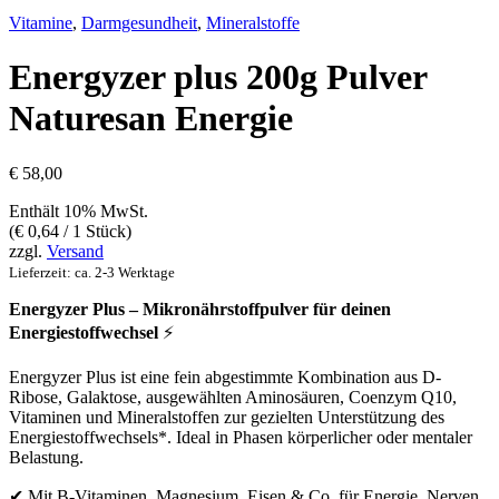
Vitamine
,
Darmgesundheit
,
Mineralstoffe
Energyzer plus 200g Pulver
Naturesan Energie
€
58,00
Enthält 10% MwSt.
(
€
0,64
/ 1 Stück)
zzgl.
Versand
Lieferzeit: ca. 2-3 Werktage
Energyzer Plus – Mikronährstoffpulver für deinen
Energiestoffwechsel
⚡
Energyzer Plus ist eine fein abgestimmte Kombination aus D-
Ribose, Galaktose, ausgewählten Aminosäuren, Coenzym Q10,
Vitaminen und Mineralstoffen zur gezielten Unterstützung des
Energiestoffwechsels*. Ideal in Phasen körperlicher oder mentaler
Belastung.
✔ Mit B-Vitaminen, Magnesium, Eisen & Co. für Energie, Nerven