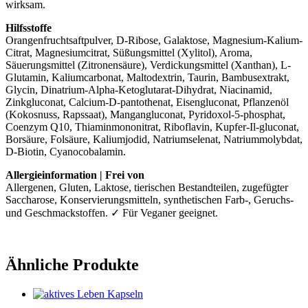
wirksam.
Hilfsstoffe
Orangenfruchtsaftpulver, D-Ribose, Galaktose, Magnesium-Kalium-
Citrat, Magnesiumcitrat, Süßungsmittel (Xylitol), Aroma,
Säuerungsmittel (Zitronensäure), Verdickungsmittel (Xanthan), L-
Glutamin, Kaliumcarbonat, Maltodextrin, Taurin, Bambusextrakt,
Glycin, Dinatrium-Alpha-Ketoglutarat-Dihydrat, Niacinamid,
Zinkgluconat, Calcium-D-pantothenat, Eisengluconat, Pflanzenöl
(Kokosnuss, Rapssaat), Mangangluconat, Pyridoxol-5-phosphat,
Coenzym Q10, Thiaminmononitrat, Riboflavin, Kupfer-Il-gluconat,
Borsäure, Folsäure, Kaliumjodid, Natriumselenat, Natriummolybdat,
D-Biotin, Cyanocobalamin.
Allergieinformation | Frei von
Allergenen, Gluten, Laktose, tierischen Bestandteilen, zugefügter
Saccharose, Konservierungsmitteln, synthetischen Farb-, Geruchs-
und Geschmackstoffen. ✓ Für Veganer geeignet.
Ähnliche Produkte