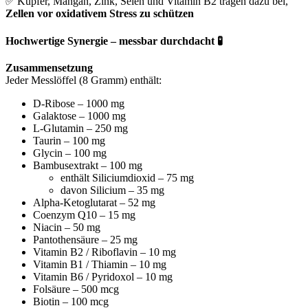
✅ Kupfer, Mangan, Zink, Selen und Vitamin B2 tragen dazu bei,
Zellen vor oxidativem Stress zu schützen
Hochwertige Synergie – messbar durchdacht 🧪
Zusammensetzung
Jeder Messlöffel (8 Gramm) enthält:
D-Ribose – 1000 mg
Galaktose – 1000 mg
L-Glutamin – 250 mg
Taurin – 100 mg
Glycin – 100 mg
Bambusextrakt – 100 mg
enthält Siliciumdioxid – 75 mg
davon Silicium – 35 mg
Alpha-Ketoglutarat – 52 mg
Coenzym Q10 – 15 mg
Niacin – 50 mg
Pantothensäure – 25 mg
Vitamin B2 / Riboflavin – 10 mg
Vitamin B1 / Thiamin – 10 mg
Vitamin B6 / Pyridoxol – 10 mg
Folsäure – 500 mcg
Biotin – 100 mcg