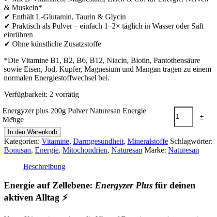
& Muskeln*
✔ Enthält L-Glutamin, Taurin & Glycin
✔ Praktisch als Pulver – einfach 1–2× täglich in Wasser oder Saft
einrühren
✔ Ohne künstliche Zusatzstoffe
*Die Vitamine B1, B2, B6, B12, Niacin, Biotin, Pantothensäure
sowie Eisen, Jod, Kupfer, Magnesium und Mangan tragen zu einem
normalen Energiestoffwechsel bei.
Verfügbarkeit:
2 vorrätig
Energyzer plus 200g Pulver Naturesan Energie
-
+
Menge
In den Warenkorb
Kategorien:
Vitamine
,
Darmgesundheit
,
Mineralstoffe
Schlagwörter:
Bonusan
,
Energie
,
Mitochondrien
,
Naturesan
Marke:
Naturesan
Beschreibung
Energie auf Zellebene:
Energyzer Plus
für deinen
aktiven Alltag ⚡