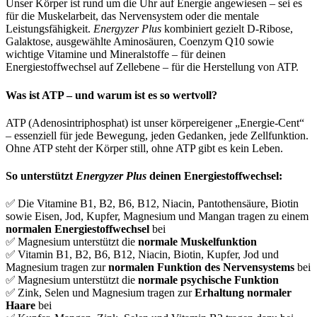
Unser Körper ist rund um die Uhr auf Energie angewiesen – sei es
für die Muskelarbeit, das Nervensystem oder die mentale
Leistungsfähigkeit.
Energyzer Plus
kombiniert gezielt D-Ribose,
Galaktose, ausgewählte Aminosäuren, Coenzym Q10 sowie
wichtige Vitamine und Mineralstoffe – für deinen
Energiestoffwechsel auf Zellebene – für die Herstellung von ATP.
Was ist ATP – und warum ist es so wertvoll?
ATP (Adenosintriphosphat) ist unser körpereigener „Energie-Cent“
– essenziell für jede Bewegung, jeden Gedanken, jede Zellfunktion.
Ohne ATP steht der Körper still, ohne ATP gibt es kein Leben.
So unterstützt
Energyzer Plus
deinen Energiestoffwechsel:
✅ Die Vitamine B1, B2, B6, B12, Niacin, Pantothensäure, Biotin
sowie Eisen, Jod, Kupfer, Magnesium und Mangan tragen zu einem
normalen Energiestoffwechsel
bei
✅ Magnesium unterstützt die
normale Muskelfunktion
✅ Vitamin B1, B2, B6, B12, Niacin, Biotin, Kupfer, Jod und
Magnesium tragen zur
normalen Funktion des Nervensystems
bei
✅ Magnesium unterstützt die
normale psychische Funktion
✅ Zink, Selen und Magnesium tragen zur
Erhaltung normaler
Haare
bei